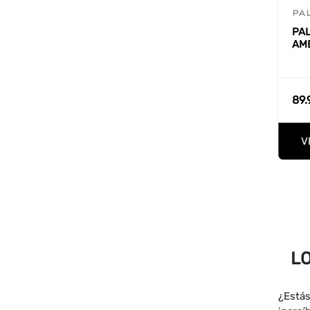
PA
PA
AM
89.
V
L
¿Estás