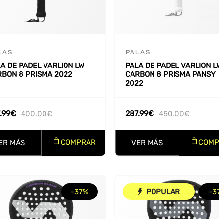
LAS
PALAS
A DE PADEL VARLION LW
PALA DE PADEL VARLION L
RBON 8 PRISMA 2022
CARBON 8 PRISMA PANSY
2022
.99
€
287.99
€
400.00
€
450.00
€
COMPRAR
COMP
ER MÁS
VER MÁS
-37%
POPULAR
-3