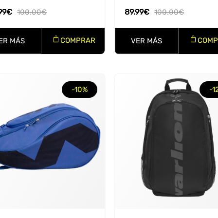
99
€
89.99
€
100.00
€
100.00
€
COMPRAR
COMP
ER MÁS
VER MÁS
-10%
-1