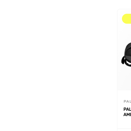
PA
PA
AM