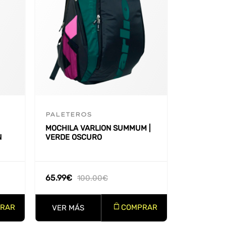
PALETEROS
MOCHILA VARLION SUMMUM |
N
VERDE OSCURO
65.99
€
100.00
€
RAR
COMPRAR
VER MÁS