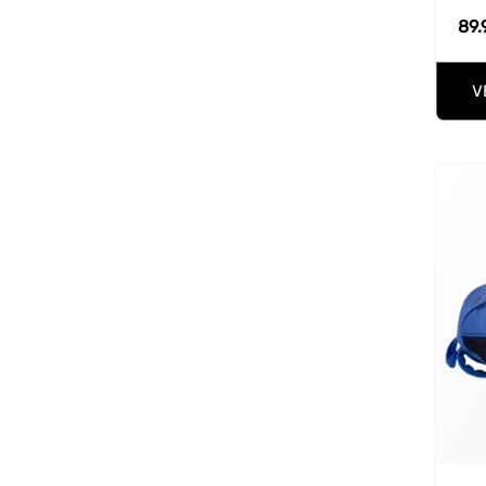
89.
V