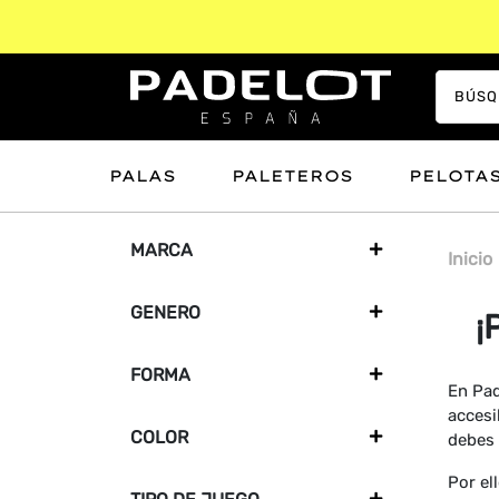
PALAS
PALETEROS
PELOTA
MARCA
+
Inicio
GENERO
+
¡
FORMA
+
En Pad
accesi
COLOR
+
debes 
Por el