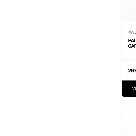
PA
PAL
CA
287
V