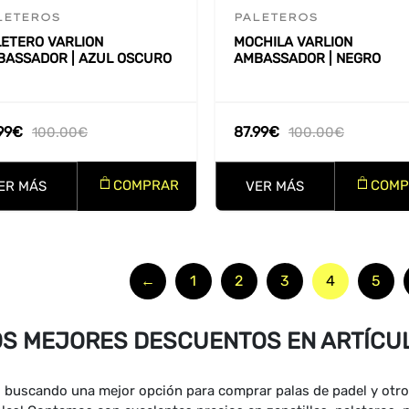
LETEROS
PALETEROS
LETERO VARLION
MOCHILA VARLION
BASSADOR | AZUL OSCURO
AMBASSADOR | NEGRO
99
€
87.99
€
100.00
€
100.00
€
COMPRAR
COMP
ER MÁS
VER MÁS
←
1
2
3
4
5
OS MEJORES DESCUENTOS EN ARTÍCUL
 buscando una mejor opción para comprar palas de padel y otro