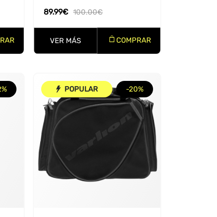
89.99
€
100.00
€
RAR
COMPRAR
VER MÁS
2%
POPULAR
-20%