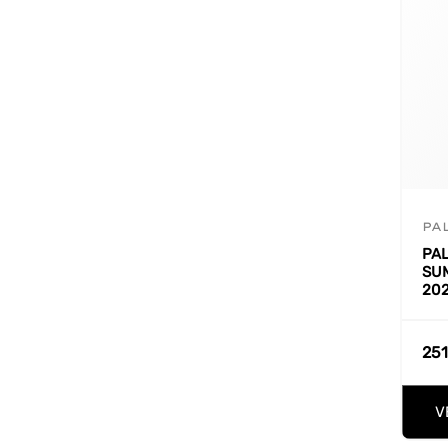
PA
PAL
SU
20
251
V