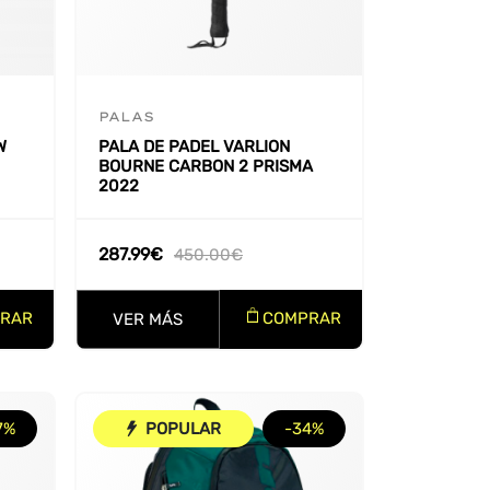
PALAS
W
PALA DE PADEL VARLION
BOURNE CARBON 2 PRISMA
2022
287.99
€
450.00
€
RAR
COMPRAR
VER MÁS
7%
POPULAR
-34%