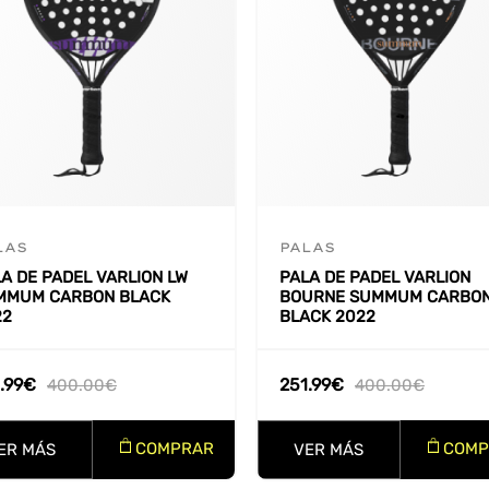
LAS
PALAS
A DE PADEL VARLION LW
PALA DE PADEL VARLION
MMUM CARBON BLACK
BOURNE SUMMUM CARBO
22
BLACK 2022
.99
€
251.99
€
400.00
€
400.00
€
COMPRAR
COMP
ER MÁS
VER MÁS