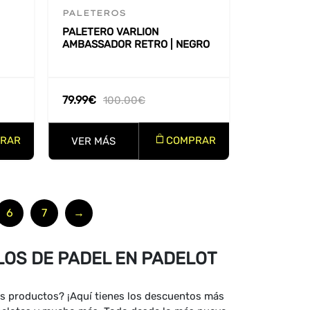
PALETEROS
PALETERO VARLION
AMBASSADOR RETRO | NEGRO
79.99
€
100.00
€
RAR
COMPRAR
VER MÁS
6
7
→
OS DE PADEL EN PADELOT
s productos? ¡Aquí tienes los descuentos más