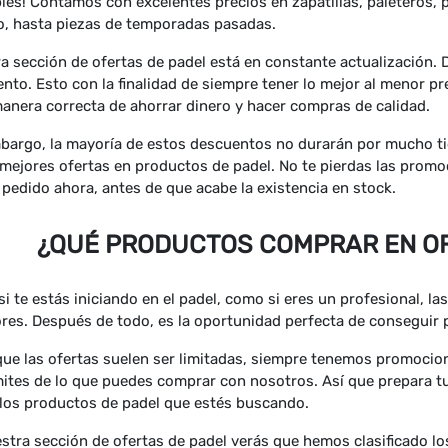
bles! Contamos con excelentes precios en zapatillas, paleteros
o, hasta piezas de temporadas pasadas.
a sección de ofertas de padel está en constante actualización.
nto. Esto con la finalidad de siempre tener lo mejor al menor pr
manera correcta de ahorrar dinero y hacer compras de calidad.
bargo, la mayoría de estos descuentos no durarán por mucho ti
 mejores ofertas en productos de padel. No te pierdas las prom
 pedido ahora, antes de que acabe la existencia en stock.
¿QUÉ PRODUCTOS COMPRAR EN OF
si te estás iniciando en el padel, como si eres un profesional, l
res. Después de todo, es la oportunidad perfecta de conseguir p
ue las ofertas suelen ser limitadas, siempre tenemos promocion
mites de lo que puedes comprar con nosotros. Así que prepara tu
los productos de padel que estés buscando.
stra sección de ofertas de padel verás que hemos clasificado 