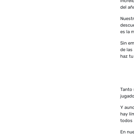
increí
del añ
Nuestr
descue
es la 
Sin em
de las
haz tu
Tanto 
jugado
Y aunq
hay lí
todos 
En nue