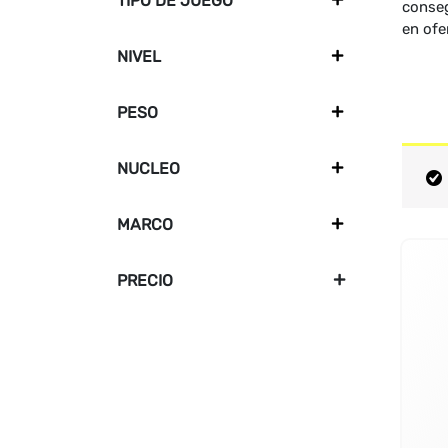
TIPO DE JUEGO
+
conseg
en ofe
NIVEL
+
PESO
+
NUCLEO
+
MARCO
+
PRECIO