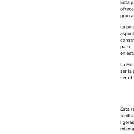
Esta p
ofrece
gran a
La pal
aspect
constr
parte,
en est
La Met
ser la
ser ut
Esta r
facili
ligera
misma