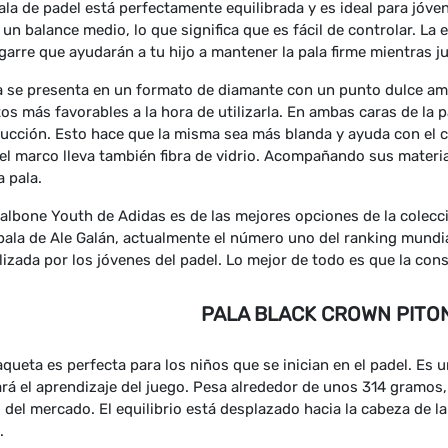
ala de padel está perfectamente equilibrada y es ideal para jóv
 un balance medio, lo que significa que es fácil de controlar. L
garre que ayudarán a tu hijo a mantener la pala firme mientras j
a se presenta en un formato de diamante con un punto dulce amp
os más favorables a la hora de utilizarla. En ambas caras de la pal
ucción. Esto hace que la misma sea más blanda y ayuda con el c
 el marco lleva también fibra de vidrio. Acompañando sus mater
a pala.
albone Youth de Adidas es de las mejores opciones de la colec
 pala de Ale Galán, actualmente el número uno del ranking mundi
ilizada por los jóvenes del padel. Lo mejor de todo es que la co
PALA BLACK CROWN PITO
aqueta es perfecta para los niños que se inician en el padel. Es u
tará el aprendizaje del juego. Pesa alrededor de unos 314 gramos,
s del mercado. El equilibrio está desplazado hacia la cabeza de la 
.