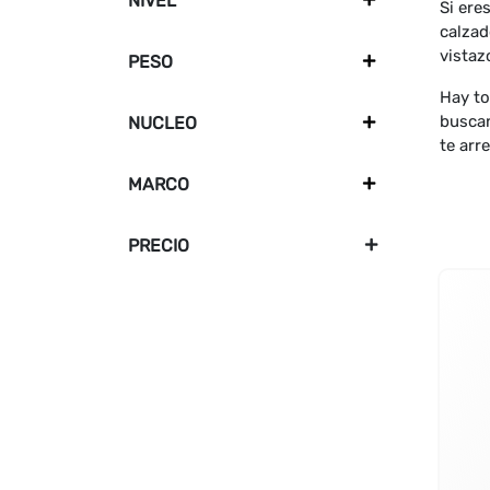
NIVEL
+
Si ere
calzad
vistaz
PESO
+
Hay to
buscan
NUCLEO
+
te arr
MARCO
+
PRECIO