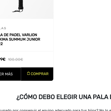
LAS
A DE PADEL VARLION
XIMA SUMMUM JUNIOR
22
99
€
100.00
€
COMPRAR
ER MÁS
¿CÓMO DEBO ELEGIR UNA PALA 
upado por conseguir el equipo adecuado para tus hijos? No lo 