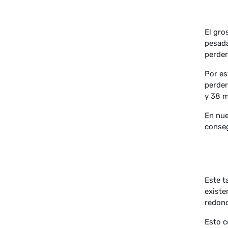
El gro
pesada
perder
Por es
perder
y 38 m
En nue
conseg
Este t
existe
redon
Esto c