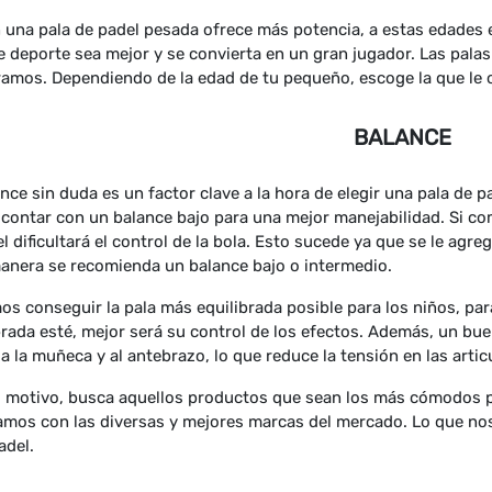
n una pala de padel pesada ofrece más potencia, a estas edades 
e deporte sea mejor y se convierta en un gran jugador. Las palas
amos. Dependiendo de la edad de tu pequeño, escoge la que le
BALANCE
ance sin duda es un factor clave a la hora de elegir una pala de p
contar con un balance bajo para una mejor manejabilidad. Si co
el dificultará el control de la bola. Esto sucede ya que se le agr
anera se recomienda un balance bajo o intermedio.
s conseguir la pala más equilibrada posible para los niños, p
brada esté, mejor será su control de los efectos. Además, un bu
a la muñeca y al antebrazo, lo que reduce la tensión en las artic
l motivo, busca aquellos productos que sean los más cómodos pa
amos con las diversas y mejores marcas del mercado. Lo que nos
adel.