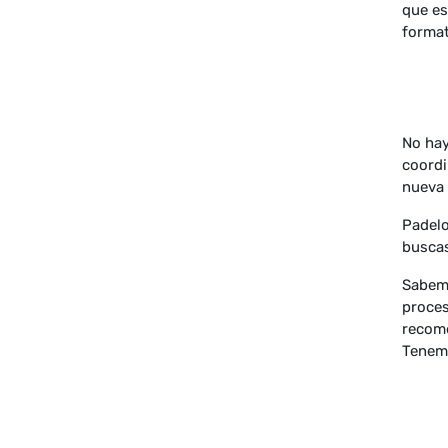
que es
format
No hay
coordi
nueva 
Padelo
buscas
Sabemo
proces
recome
Tenemo