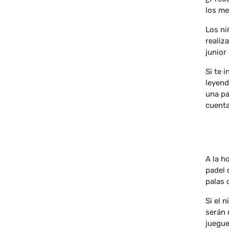
los me
Los ni
realiz
junior
Si te 
leyend
una pa
cuenta
A la h
padel 
palas 
Si el 
serán 
juegue