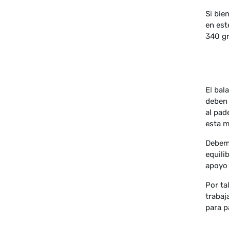
Si bie
en est
340 gr
El bal
deben 
al pad
esta m
Debemo
equili
apoyo 
Por ta
trabaj
para p