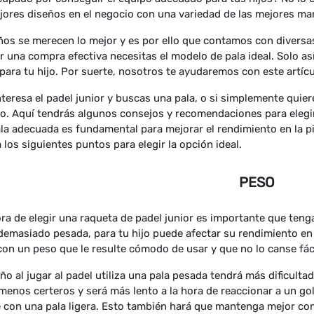
jores diseños en el negocio con una variedad de las mejores ma
ños se merecen lo mejor y es por ello que contamos con diversa
ar una compra efectiva necesitas el modelo de pala ideal. Solo as
 para tu hijo. Por suerte, nosotros te ayudaremos con este artícu
interesa el padel junior y buscas una pala, o si simplemente quie
o. Aquí tendrás algunos consejos y recomendaciones para elegir 
la adecuada es fundamental para mejorar el rendimiento en la pi
 los siguientes puntos para elegir la opción ideal.
PESO
ora de elegir una raqueta de padel junior es importante que teng
demasiado pesada, para tu hijo puede afectar su rendimiento en l
con un peso que le resulte cómodo de usar y que no lo canse fác
niño al jugar al padel utiliza una pala pesada tendrá más dificult
menos certeros y será más lento a la hora de reaccionar a un g
 con una pala ligera. Esto también hará que mantenga mejor condi