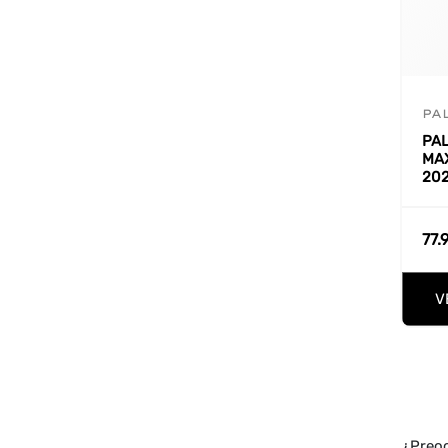
PA
PAL
MA
20
77.
V
¿Preoc