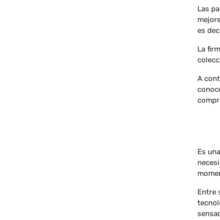
Las pa
mejore
es dec
La fir
colecc
A cont
conoce
compra
Es una
necesi
moment
Entre 
tecnol
sensac