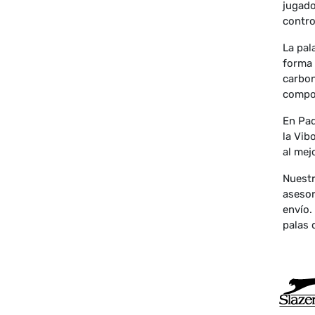
jugado
contro
La pal
forma 
carbon
compo
En Pad
la Vib
al mej
Nuestr
asesor
envío.
palas 