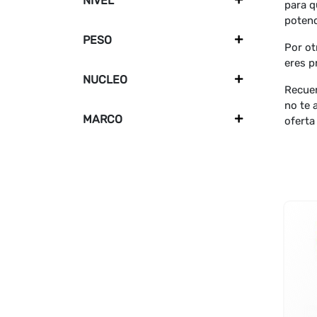
NIVEL
+
para q
potenc
PESO
+
Por ot
eres p
NUCLEO
+
Recuer
no te 
MARCO
+
oferta