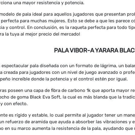
ciona una mayor resistencia y potencia.
modelo de pala ideal para aquellos jugadores que presentan pro
 perfecta para muchas mujeres. Esto se debe a que les parece 
ia y control. En conclusión, es la raqueta perfecta para todo t
a la tuya al mejor precio del mercado!
PALA VIBOR-A YARARA BLACK
 espectacular pala diseñada con un formato de lágrima, un bala
a creada para jugadores con un nivel de juego avanzado o profe
eño increíble donde la potencia y el control estén por igual.
ras poseen una capa de fibra de carbono 1k que aporta mayor res
echo de goma Black Eva Soft, la cual es más blanda que la tradic
 y con efecto.
nte es rígido y estable, lo cual permite al jugador tener un ma
un refuerzo de aramida que ayuda a absorber las vibraciones y ev
o en su marco aumenta la resistencia de la pala, ayudando que 