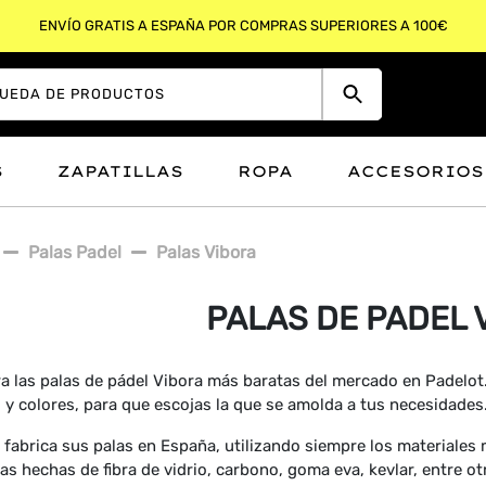
ENVÍO GRATIS A ESPAÑA POR COMPRAS SUPERIORES A 100€
S
ZAPATILLAS
ROPA
ACCESORIOS
Palas Padel
Palas Vibora
PALAS DE PADEL 
 las palas de pádel Vibora más baratas del mercado en Padelot
s y colores, para que escojas la que se amolda a tus necesidades
 fabrica sus palas en España, utilizando siempre los materiales
as hechas de fibra de vidrio, carbono, goma eva, kevlar, entre 