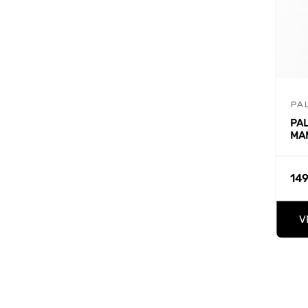
PA
PAL
MAM
149
V