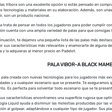
las Vibora son una excelente opción si estás pensado en comprar
s tecnologías y materiales en su elaboración. Además, son una
ir, son un producto nacional.
ma trata de pensar en todos los jugadores para poder cumplir c
ión cuenta con una amplia variedad de palas para que consigas la
inuación, te dejamos una pequeña lista de las palas más destac
r sus características más relevantes y enamorarte de alguna de e
 y la adquieras al menor precio en Padelot.
PALA VIBOR-A BLACK MAMB
 pala creada con nuevas tecnologías para los jugadores más exi
dades y a cualquier escenario que se presente. Te aseguramos q
o. Es perfecta para solventar todo escenario que se te present
sus características encontramos una superficie rugosa que optimi
ogía Liquid ayuda a disminuir las molestias producidas por las v
ión al golpear, adaptándose a cualquier tipo de jugador. Sus p