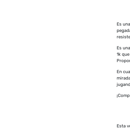
Es una
pegada
resist
Es una
1k que
Propor
En cua
mirada
jugand
¡Compr
Esta v