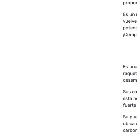
propor
Es un 
vuelve
potenc
¡Compr
Es una
raquet
desemp
Sus ca
está h
fuerte
Su pue
ubica 
carbon