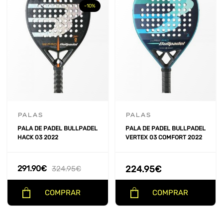
-10%
FORMA
+
COLOR
+
TIPO DE JUEGO
+
NIVEL
+
PALAS
PALAS
PALA DE PADEL BULLPADEL
PALA DE PADEL BULLPADEL
PESO
+
HACK 03 2022
VERTEX 03 COMFORT 2022
NUCLEO
+
291.90
€
224.95
€
324.95
€
MARCO
+
COMPRAR
COMPRAR
PRECIO