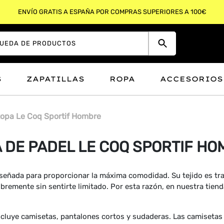
ENVÍO GRATIS A ESPAÑA POR COMPRAS SUPERIORES A 100€
S
ZAPATILLAS
ROPA
ACCESORIOS
opa Le Coq Sportif Hombre
 DE PADEL LE COQ SPORTIF H
señada para proporcionar la máxima comodidad. Su tejido es tra
 libremente sin sentirte limitado. Por esta razón, en nuestra tie
ncluye camisetas, pantalones cortos y sudaderas. Las camisetas