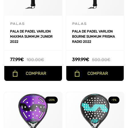
COLOR
+
TIPO DE JUEGO
+
PALAS
PALAS
PALA DE PADEL VARLION
PALA DE PADEL VARLION
NIVEL
+
MAXIMA SUMMUM JUNIOR
BOURNE SUMMUM PRISMA
2022
RADIO 2022
PESO
+
77.99
€
399.99
€
100.00
€
500.00
€
NUCLEO
+
COMPRAR
COMPRAR
MARCO
+
PRECIO
-20%
-9%