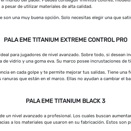
el mundo del padel. Puedes conseguir infinitos colores, modelos
a pesar de utilizar materiales de alta calidad.
me son una muy buena opción. Solo necesitas elegir una que sati
PALA EME TITANIUM EXTREME CONTROL PRO
 ideal para jugadores de nivel avanzado. Sobre todo, si desean i
ra de vidrio y una goma eva. Su marco posee incrustaciones de ti
encia en cada golpe y te permite mejorar tus salidas. Tiene una
as ranuras que están en el marco. Ellas no ayudan a cambiar el 
PALA EME TITANIUM BLACK 3
e un nivel avanzado a profesional. Los cuales buscan aumentar l
gracias a los materiales que usaron en su fabricación. Estos son