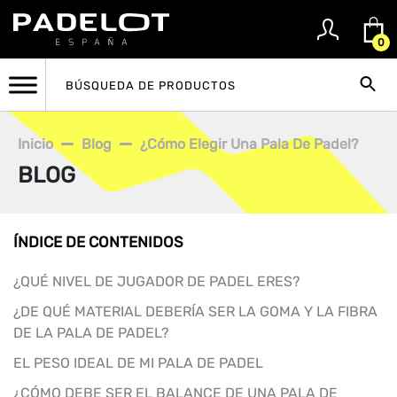
0
Inicio
Blog
¿Cómo Elegir Una Pala De Padel?
BLOG
ÍNDICE DE CONTENIDOS
¿QUÉ NIVEL DE JUGADOR DE PADEL ERES?
¿DE QUÉ MATERIAL DEBERÍA SER LA GOMA Y LA FIBRA
DE LA PALA DE PADEL?
EL PESO IDEAL DE MI PALA DE PADEL
¿CÓMO DEBE SER EL BALANCE DE UNA PALA DE