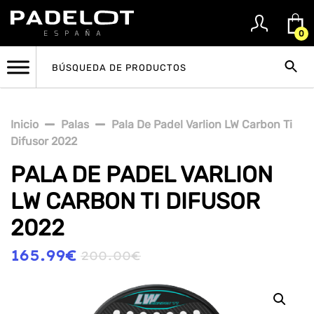
0
Inicio
Palas
Pala De Padel Varlion LW Carbon Ti
Difusor 2022
PALA DE PADEL VARLION
LW CARBON TI DIFUSOR
2022
165.99
€
200.00
€