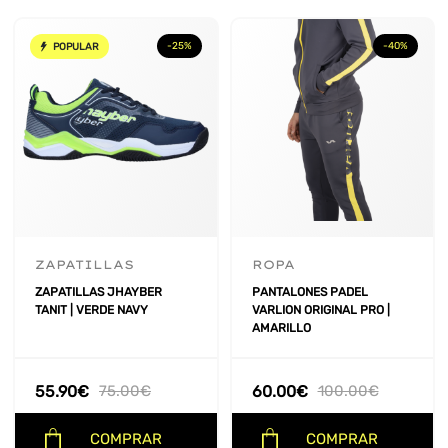
-25%
-40%
POPULAR
ZAPATILLAS
ROPA
ZAPATILLAS JHAYBER
PANTALONES PADEL
TANIT | VERDE NAVY
VARLION ORIGINAL PRO |
AMARILLO
55.90
€
75.00
€
60.00
€
100.00
€
COMPRAR
COMPRAR