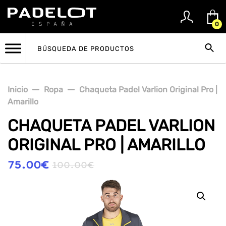
0
Inicio
Ropa
Chaqueta Padel Varlion Original Pro |
Amarillo
CHAQUETA PADEL VARLION
ORIGINAL PRO | AMARILLO
75.00
€
100.00
€