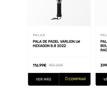
PALAS
PA
PALA DE PADEL VARLION LW
PAL
HEXAGON 8.8 2022
BO
RAD
116.99
€
150.00
€
399
COMPRAR
VER MÁS
V