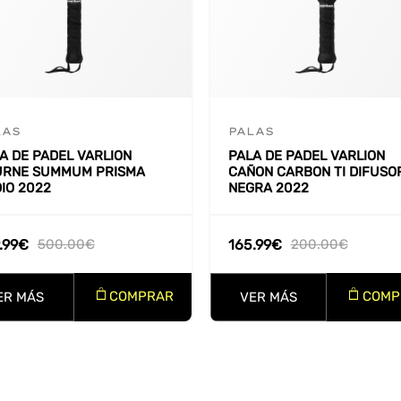
LAS
PALAS
A DE PADEL VARLION
PALA DE PADEL VARLION
URNE SUMMUM PRISMA
CAÑON CARBON TI DIFUSO
IO 2022
NEGRA 2022
.99
€
500.00
€
165.99
€
200.00
€
COMPRAR
COMP
ER MÁS
VER MÁS