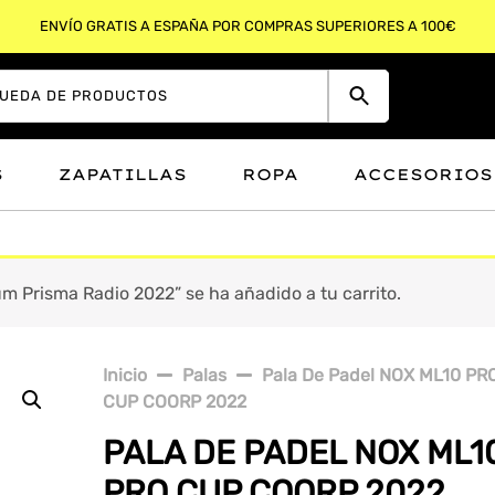
ENVÍO GRATIS A ESPAÑA POR COMPRAS SUPERIORES A 100€
S
ZAPATILLAS
ROPA
ACCESORIOS
 Prisma Radio 2022” se ha añadido a tu carrito.
Inicio
Palas
Pala De Padel NOX ML10 PR
CUP COORP 2022
PALA DE PADEL NOX ML1
PRO CUP COORP 2022