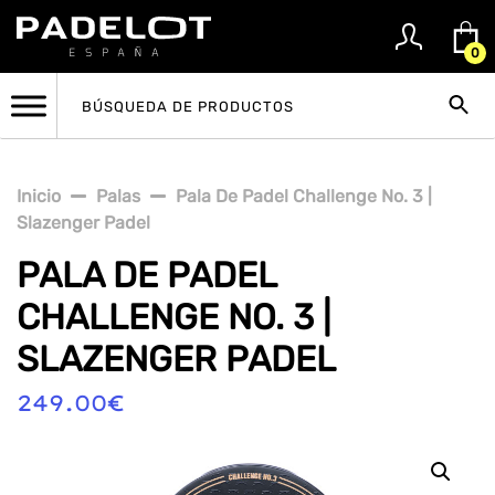
0
Inicio
Palas
Pala De Padel Challenge No. 3 |
Slazenger Padel
PALA DE PADEL
CHALLENGE NO. 3 |
SLAZENGER PADEL
249.00
€