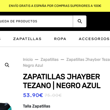
ENVÍO GRATIS A ESPAÑA POR COMPRAS SUPERIORES A 100€
S
ZAPATILLAS
ROPA
ACCESORIOS
Inicio
Zapatillas
Zapatillas Jhayber Teza
Negro Azul
ZAPATILLAS JHAYBER
TEZANO | NEGRO AZUL
53.90
€
75.00
€
Talla Zapatillas