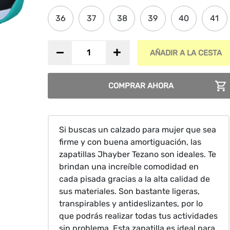
36
37
38
39
40
41
Zapatillas
AÑADIR A LA CESTA
Jhayber
Tezano
|
COMPRAR AHORA
Negro
Azul
cantidad
Si buscas un calzado para mujer que sea
firme y con buena amortiguación, las
zapatillas Jhayber Tezano son ideales. Te
brindan una increíble comodidad en
cada pisada gracias a la alta calidad de
sus materiales. Son bastante ligeras,
transpirables y antideslizantes, por lo
que podrás realizar todas tus actividades
sin problema. Esta zapatilla es ideal para