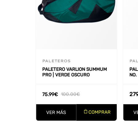
PALETEROS
PA
PALETERO VARLION SUMMUM
PAL
PRO | VERDE OSCURO
NO.
27
75.99
€
100.00
€
COMPRAR
VER MÁS
V