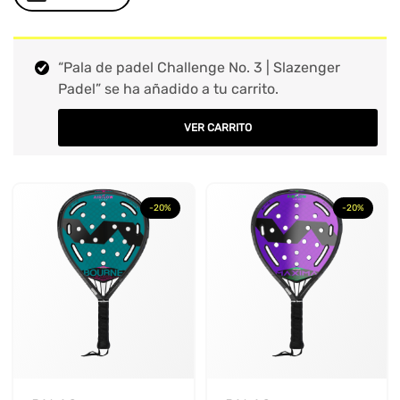
MARCA
+
“Pala de padel Challenge No. 3 | Slazenger
Padel” se ha añadido a tu carrito.
FORMA
+
VER CARRITO
COLOR
+
TIPO DE JUEGO
+
-20%
-20%
NIVEL
+
PESO
+
NUCLEO
+
MARCO
+