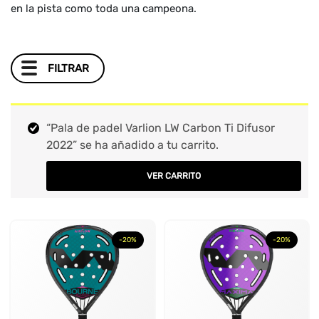
en la pista como toda una campeona.
FILTRAR
MARCA
+
“Pala de padel Varlion LW Carbon Ti Difusor
2022” se ha añadido a tu carrito.
FORMA
+
VER CARRITO
COLOR
+
TIPO DE JUEGO
+
-20%
-20%
NIVEL
+
PESO
+