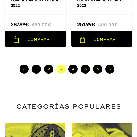
BOURNE CARBON 2 PRISMA
SUMMUM CARBON BLACK
2022
2022
287.99
€
251.99
€
450.00
€
400.00
€
COMPRAR
COMPRAR
←
1
2
3
4
5
6
→
CATEGORÍAS POPULARES