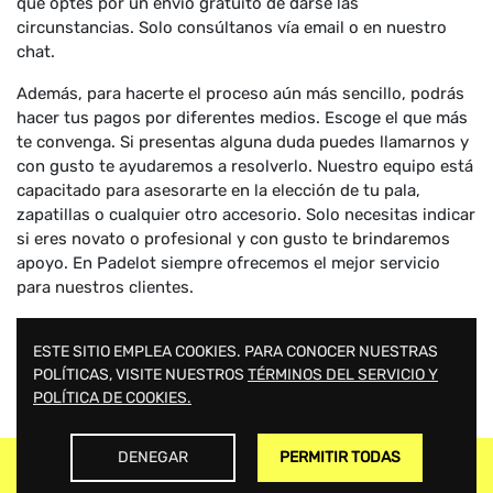
que optes por un envío gratuito de darse las
circunstancias. Solo consúltanos vía email o en nuestro
chat.
Además, para hacerte el proceso aún más sencillo, podrás
hacer tus pagos por diferentes medios. Escoge el que más
te convenga. Si presentas alguna duda puedes llamarnos y
con gusto te ayudaremos a resolverlo. Nuestro equipo está
capacitado para asesorarte en la elección de tu pala,
zapatillas o cualquier otro accesorio. Solo necesitas indicar
si eres novato o profesional y con gusto te brindaremos
apoyo. En Padelot siempre ofrecemos el mejor servicio
para nuestros clientes.
SIEMPRE PENSAMOS EN TI.
ESTE SITIO EMPLEA COOKIES. PARA CONOCER NUESTRAS
POLÍTICAS, VISITE NUESTROS
TÉRMINOS DEL SERVICIO Y
SERVICIO DE ATENCIÓN AL
POLÍTICA DE COOKIES.
CLIENTE GARANTIZADO
DENEGAR
PERMITIR TODAS
ENVÍO GRATIS A ESPAÑA POR COMPRAS SUPERIORES A 100€